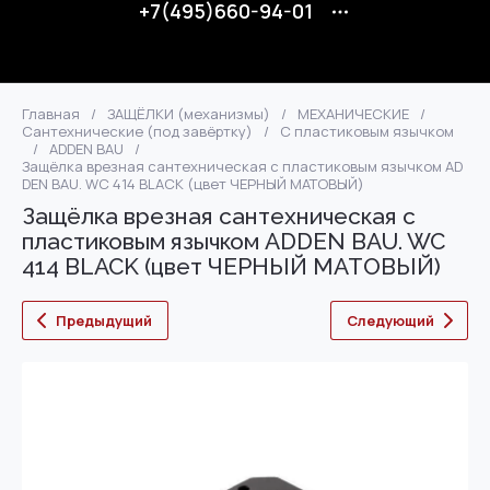
+7(495)660-94-01
Главная
/
ЗАЩЁЛКИ (механизмы)
/
МЕХАНИЧЕСКИЕ
/
Сантехнические (под завёртку)
/
С пластиковым язычком
/
ADDEN BAU
/
Защёлка врезная сантехническая с пластиковым язычком AD
DEN BAU. WC 414 BLACK (цвет ЧЕРНЫЙ МАТОВЫЙ)
Защёлка врезная сантехническая с
пластиковым язычком ADDEN BAU. WC
414 BLACK (цвет ЧЕРНЫЙ МАТОВЫЙ)
Предыдущий
Следующий