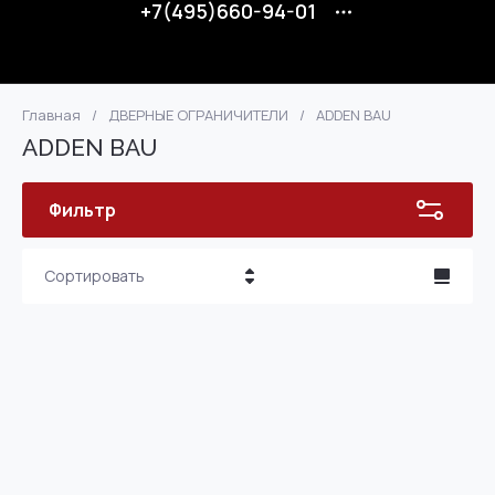
+7(495)660-94-01
Главная
/
ДВЕРНЫЕ ОГРАНИЧИТЕЛИ
/
ADDEN BAU
ADDEN BAU
Фильтр
Сортировать
Цена - убывание
Цена - возрастание
Название - Я-А
Название - А-Я