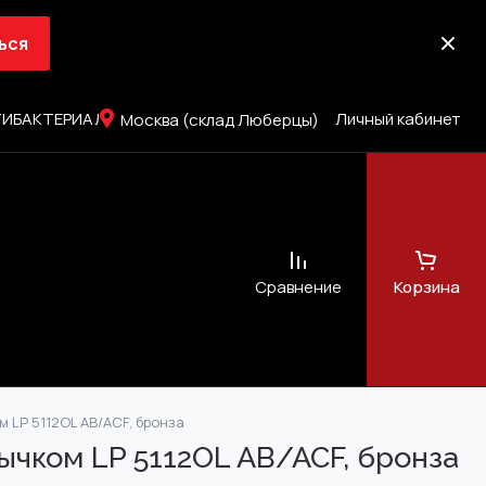
ься
ИБАКТЕРИАЛЬНОЕ ПОКРЫТИЕ
Личный кабинет
Москва (склад Люберцы)
Сравнение
Корзина
LP 5112OL AB/ACF, бронза
ЖНЫХ ДВЕРЕЙ
сия
ычком LP 5112OL AB/ACF, бронза
 (SMART FIX)
д завёртку)