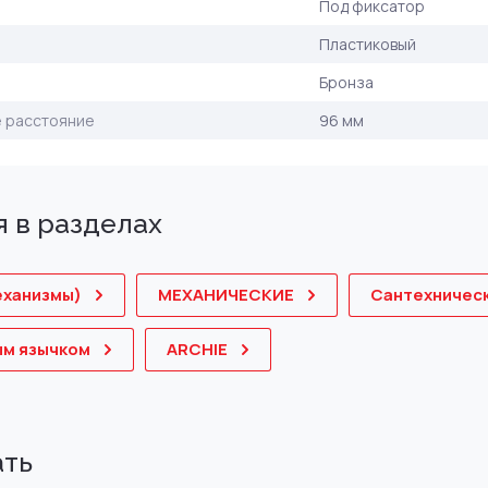
Под фиксатор
Пластиковый
Бронза
 расстояние
96 мм
 в разделах
ханизмы)
МЕХАНИЧЕСКИЕ
Сантехническ
ым язычком
ARCHIE
ать