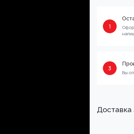
Оста
1
Оформ
напиш
Про
3
Вы о
Доставка 