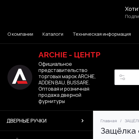
Хоти
Подпи
О компании
Каталоги
Техническая информация
ARCHIE - ЦЕНТР
Официальное
представительство
торговых марок ARCHIE,
ADDEN BAU, BUSSARE.
Оптовая и розничная
продажа дверной
фурнитуры
ДВЕРНЫЕ РУЧКИ
Главная
/
ЗАЩЁЛ
ЭЛЕКТРОННЫЕ 
ARCHIE VERGE
ARCHIE VERGE
МАГНИТНЫЕ
ADDEN BAU
ВРЕЗНЫЕ ПЕТЛИ
FANTOM
Раздвижные сис
Производство: 
ARCHIE
ADDEN BAU
Защёлка 
Сантехнические
ЛАТУННЫЕ ПЕТ
A|CENTER
ARCHIE VERGE
ARCHIE
ARCHIE
BUSSARE
VERUM