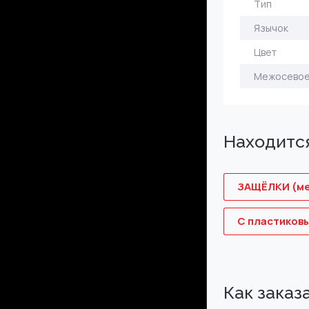
Тип
Язычок
Цвет
Межосевое
Находится
ЗАЩЁЛКИ (ме
С пластиков
Как заказ