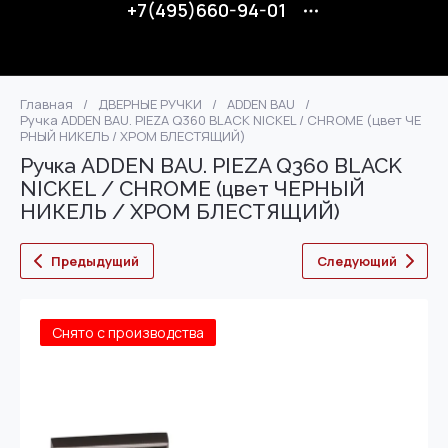
+7(495)660-94-01
Главная
/
ДВЕРНЫЕ РУЧКИ
/
ADDEN BAU
/
Ручка ADDEN BAU. PIEZA Q360 BLACK NICKEL / CHROME (цвет ЧЕ
РНЫЙ НИКЕЛЬ / ХРОМ БЛЕСТЯЩИЙ)
Ручка ADDEN BAU. PIEZA Q360 BLACK
NICKEL / CHROME (цвет ЧЕРНЫЙ
НИКЕЛЬ / ХРОМ БЛЕСТЯЩИЙ)
Предыдущий
Следующий
Снято с производства