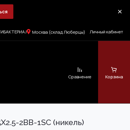
ься
ИБАКТЕРИАЛЬНОЕ ПОКРЫТИЕ
Личный кабинет
Москва (склад Люберцы)
Сравнение
Корзина
ЖНЫХ ДВЕРЕЙ
сия
X2.5-2BB-1SC (никель)
 (SMART FIX)
д завёртку)