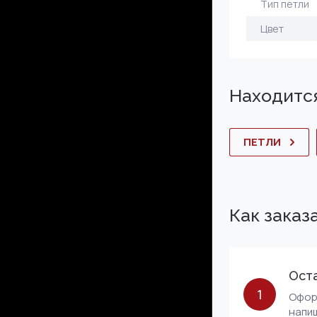
Тип петли
Цвет
Находится
ПЕТЛИ
Как заказ
Оста
1
Оформ
напиш