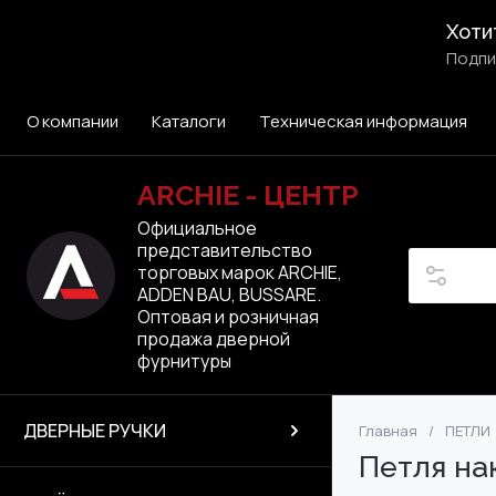
Хоти
Подпи
О компании
Каталоги
Техническая информация
ARCHIE - ЦЕНТР
Официальное
представительство
торговых марок ARCHIE,
ADDEN BAU, BUSSARE.
Оптовая и розничная
продажа дверной
фурнитуры
ДВЕРНЫЕ РУЧКИ
Главная
/
ПЕТЛИ
ЭЛЕКТРОННЫЕ 
ARCHIE VERGE
ARCHIE VERGE
МАГНИТНЫЕ
ADDEN BAU
ВРЕЗНЫЕ ПЕТЛИ
FANTOM
Раздвижные сис
Производство: 
ARCHIE
ADDEN BAU
Петля на
Сантехнические
ЛАТУННЫЕ ПЕТ
A|CENTER
ARCHIE VERGE
ARCHIE
ARCHIE
BUSSARE
VERUM