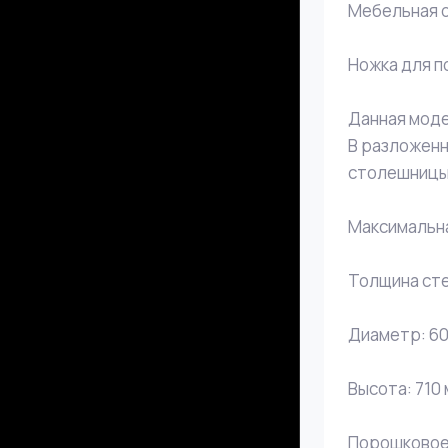
Мебельная о
Ножка для п
Данная моде
В разложенн
столешницы
Максимальная
Толщина стен
Диаметр: 60
Высота: 710
Порошковое