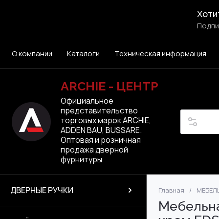
Хоти
Подпи
О компании
Каталоги
Техническая информация
ARCHIE - ЦЕНТР
Официальное
представительство
торговых марок ARCHIE,
ADDEN BAU, BUSSARE.
Оптовая и розничная
продажа дверной
фурнитуры
ДВЕРНЫЕ РУЧКИ
Главная
/
МЕБЕЛ
ЭЛЕКТРОННЫЕ 
ARCHIE VERGE
ARCHIE VERGE
МАГНИТНЫЕ
ADDEN BAU
ВРЕЗНЫЕ ПЕТЛИ
FANTOM
Раздвижные сис
Производство: 
ARCHIE
ADDEN BAU
Мебельна
Сантехнические
ЛАТУННЫЕ ПЕТ
A|CENTER
ARCHIE VERGE
ARCHIE
ARCHIE
BUSSARE
VERUM