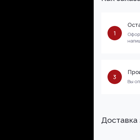
Оста
1
Оформ
напиш
Про
3
Вы о
Доставка 