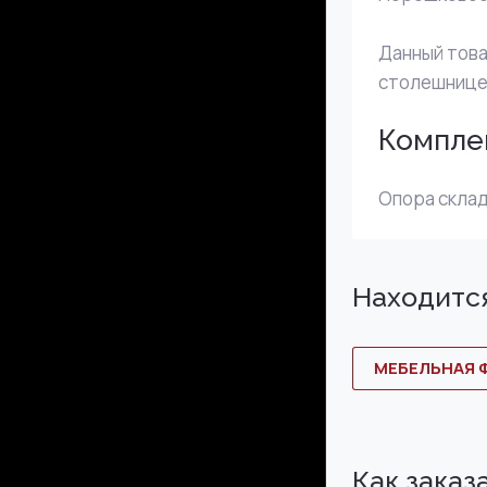
Данный това
столешнице
Компле
Опора складн
Находится
МЕБЕЛЬНАЯ 
Как заказ