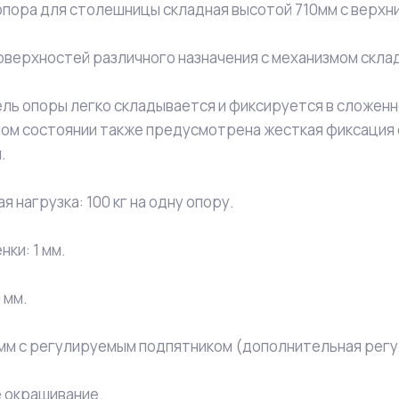
пора для столешницы складная высотой 710мм с верхн
оверхностей различного назначения с механизмом скла
ль опоры легко складывается и фиксируется в сложен
ом состоянии также предусмотрена жесткая фиксация 
.
 нагрузка: 100 кг на одну опору.
ки: 1 мм.
 мм.
 мм с регулируемым подпятником (дополнительная регул
 окрашивание.