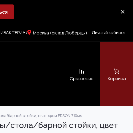
ься
ИБАКТЕРИАЛЬНОЕ ПОКРЫТИЕ
Личный кабинет
Москва (склад Люберцы)
Сравнение
Корзина
ла/барной стойки, цвет хром EDSON 710мм
ЖНЫХ ДВЕРЕЙ
сия
ы/стола/барной стойки, цвет
 (SMART FIX)
д завёртку)