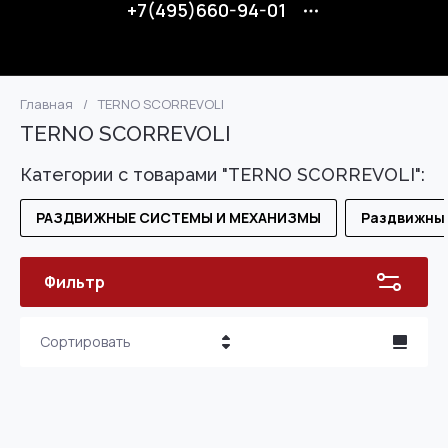
+7(495)660-94-01
Главная
/
TERNO SCORREVOLI
TERNO SCORREVOLI
Категории с товарами "TERNO SCORREVOLI":
РАЗДВИЖНЫЕ СИСТЕМЫ И МЕХАНИЗМЫ
Раздвижны
Фильтр
Сортировать
Цена - убывание
Цена - возрастание